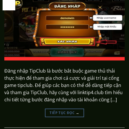
27
Th11
Đăng nhập TipClub là bước bắt buộc game thủ thải
thực hiện để tham gia chơi cá cược và giải trí tại cổng
game tipclub. Để giúp các bạn có thể dễ dàng tiếp cận
và tham gia TipClub, hãy cùng với linktip4.club tìm hiểu
chi tiết từng bước đăng nhập vào tài khoản cũng […]
TIẾP TỤC ĐỌC
→