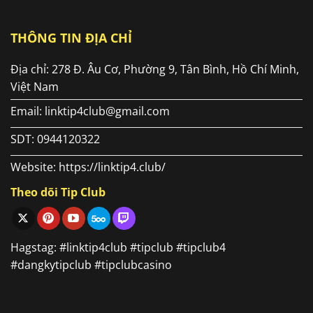
THÔNG TIN ĐỊA CHỈ
Địa chỉ: 278 Đ. Âu Cơ, Phường 9, Tân Bình, Hồ Chí Minh,
Việt Nam
Email:
linktip4club@gmail.com
SDT: 0944120322
Website: https://linktip4.club/
Theo dõi Tip Club
Hagstag:
#linktip4club #tipclub #tipclub4
#dangkytipclub #tipclubcasino