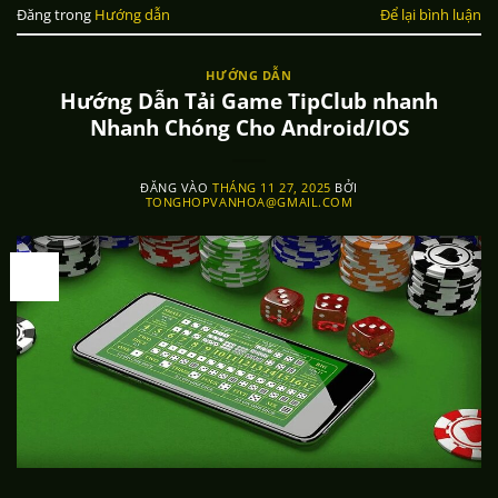
Đăng trong
Hướng dẫn
Để lại bình luận
HƯỚNG DẪN
Hướng Dẫn Tải Game TipClub nhanh
Nhanh Chóng Cho Android/IOS
ĐĂNG VÀO
THÁNG 11 27, 2025
BỞI
TONGHOPVANHOA@GMAIL.COM
27
Th11