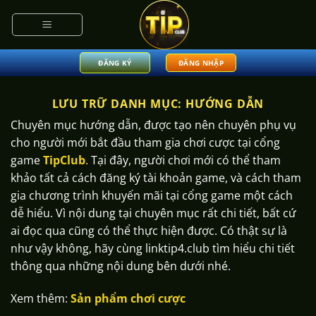
Bỏ
qua
nội
dung
ĐĂNG KÝ
ĐĂNG NHẬP
LƯU TRỮ DANH MỤC:
HƯỚNG DẪN
Chuyên mục hướng dẫn, được tạo nên chuyên phụ vụ
cho người mới bắt đầu tham gia chơi cược tại cổng
game
TipClub
. Tại đây, người chơi mới có thể tham
khảo tất cả cách đăng ký tài khoản game, và cách tham
gia chương trình khuyến mãi tại cổng game một cách
dễ hiểu. Vì nội dung tại chuyên mục rất chi tiết, bất cứ
ai đọc qua cũng có thể thực hiện được. Có thật sự là
như vậy không, hãy cùng linktip4.club tìm hiểu chi tiết
thông qua những nội dung bên dưới nhé.
Xem thêm:
Sản phẩm chơi cược