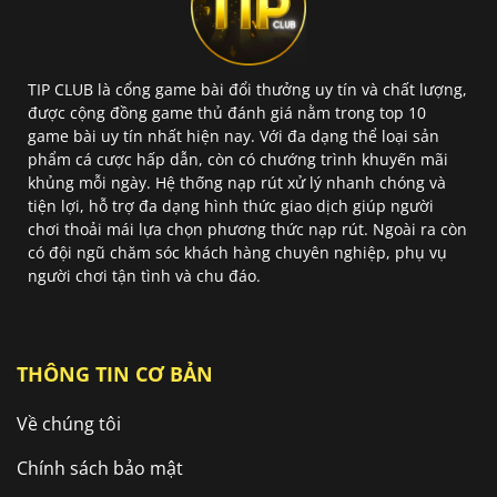
giản,
dễ
hiểu
TIP CLUB là cổng game bài đổi thưởng uy tín và chất lượng,
được cộng đồng game thủ đánh giá nằm trong top 10
game bài uy tín nhất hiện nay. Với đa dạng thể loại sản
phẩm cá cược hấp dẫn, còn có chướng trình khuyến mãi
khủng mỗi ngày. Hệ thống nạp rút xử lý nhanh chóng và
tiện lợi, hỗ trợ đa dạng hình thức giao dịch giúp người
chơi thoải mái lựa chọn phương thức nạp rút. Ngoài ra còn
có đội ngũ chăm sóc khách hàng chuyên nghiệp, phụ vụ
người chơi tận tình và chu đáo.
THÔNG TIN CƠ BẢN
Về chúng tôi
Chính sách bảo mật