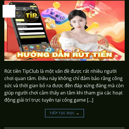
27
Th11
Rút tiền TipClub là một vấn đề được rất nhiều người
chơi quan tâm. Điều này không chỉ đảm bảo rằng công
sức và thời gian bỏ ra được đền đáp xứng đáng mà còn
giúp người chơi cảm thấy an tâm khi tham gia các hoạt
động giải trí trực tuyến tại cổng game […]
TIẾP TỤC ĐỌC
→