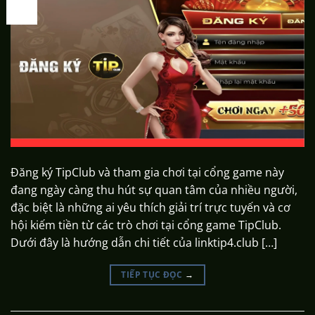
27
Th11
Đăng ký TipClub và tham gia chơi tại cổng game này
đang ngày càng thu hút sự quan tâm của nhiều người,
đặc biệt là những ai yêu thích giải trí trực tuyến và cơ
hội kiếm tiền từ các trò chơi tại cổng game TipClub.
Dưới đây là hướng dẫn chi tiết của linktip4.club […]
TIẾP TỤC ĐỌC
→