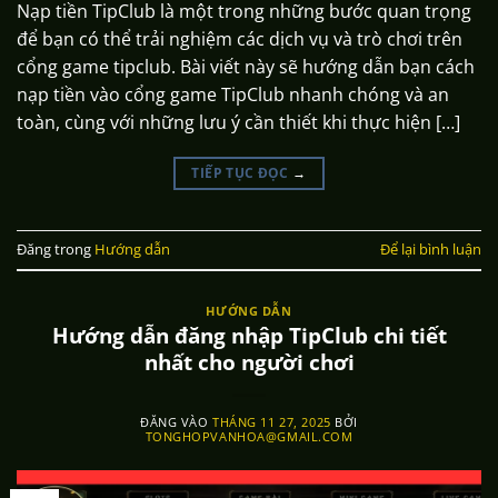
Nạp tiền TipClub là một trong những bước quan trọng
để bạn có thể trải nghiệm các dịch vụ và trò chơi trên
cổng game tipclub. Bài viết này sẽ hướng dẫn bạn cách
nạp tiền vào cổng game TipClub nhanh chóng và an
toàn, cùng với những lưu ý cần thiết khi thực hiện […]
TIẾP TỤC ĐỌC
→
Đăng trong
Hướng dẫn
Để lại bình luận
HƯỚNG DẪN
Hướng dẫn đăng nhập TipClub chi tiết
nhất cho người chơi
ĐĂNG VÀO
THÁNG 11 27, 2025
BỞI
TONGHOPVANHOA@GMAIL.COM