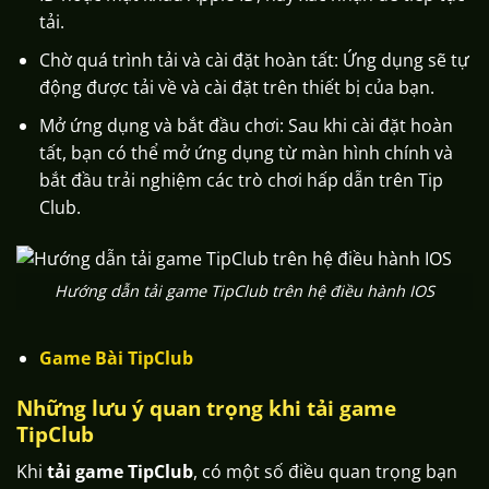
tải.
Chờ quá trình tải và cài đặt hoàn tất: Ứng dụng sẽ tự
động được tải về và cài đặt trên thiết bị của bạn.
Mở ứng dụng và bắt đầu chơi: Sau khi cài đặt hoàn
tất, bạn có thể mở ứng dụng từ màn hình chính và
bắt đầu trải nghiệm các trò chơi hấp dẫn trên Tip
Club.
Hướng dẫn tải game TipClub trên hệ điều hành IOS
Game Bài TipClub
Những lưu ý quan trọng khi tải game
TipClub
Khi
tải game TipClub
, có một số điều quan trọng bạn