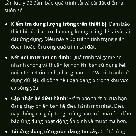
cần lưu ý để đảm bảo quá trình tải và cài đặt diễn ra
suôn sẻ:
Kiểm tra dung lượng trống trên thiết bị:
Đảm bảo
thiết bị của bạn có đủ dung lượng trống để tải và cài
đặt ứng dụng. Điều này giúp tránh tình trạng gián
đoạn hoặc lỗi trong quá trình cài đặt.
Kết nối Internet ổn định:
Quá trình tải game sẽ
nhanh chóng và thuận lợi hơn khi bạn sử dụng kết
nối Internet ổn định, chẳng hạn như Wi-Fi. Tránh sử
dụng dữ liệu di động nếu bạn đang ở trong khu vực
có sóng yếu.
Cập nhật hệ điều hành:
Đảm bảo thiết bị của bạn
đang chạy phiên bản hệ điều hành mới nhất. Điều
này không chỉ giúp tăng cường bảo mật mà còn đảm
bảo ứng dụng hoạt động ổn định và mượt mà hơn.
Tải ứng dụng từ nguồn đáng tin cậy:
Chỉ tải ứng