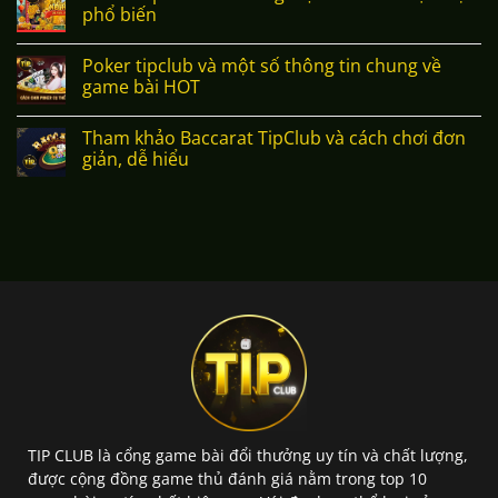
Cho
Ký
luận
phổ biến
Android/IOS
TipClub
ở
Chi
Hướng
Không
Tiết
Dẫn
có
Poker tipclub và một số thông tin chung về
Dành
Đăng
bình
Cho
Nhập
luận
game bài HOT
Người
B52
ở
Chơi
Club:
Nổ
Không
Mới
Đơn
hũ
có
Tham khảo Baccarat TipClub và cách chơi đơn
Giản,
TipClub
bình
Nhanh
và
luận
giản, dễ hiểu
Chóng
những
ở
Và
loại
Poker
Không
An
hình
tipclub
có
Toàn
chơi
và
bình
đặc
một
luận
biệt
số
ở
phổ
thông
Tham
biến
tin
khảo
chung
Baccarat
về
TipClub
game
và
bài
cách
HOT
chơi
đơn
giản,
dễ
hiểu
TIP CLUB là cổng game bài đổi thưởng uy tín và chất lượng,
được cộng đồng game thủ đánh giá nằm trong top 10