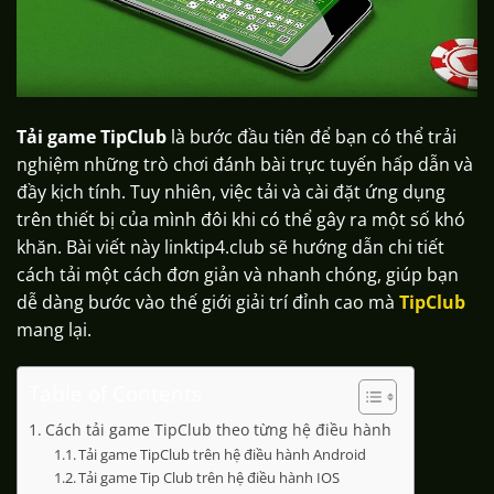
Tải game TipClub
là bước đầu tiên để bạn có thể trải
nghiệm những trò chơi đánh bài trực tuyến hấp dẫn và
đầy kịch tính. Tuy nhiên, việc tải và cài đặt ứng dụng
trên thiết bị của mình đôi khi có thể gây ra một số khó
khăn. Bài viết này linktip4.club sẽ hướng dẫn chi tiết
cách tải một cách đơn giản và nhanh chóng, giúp bạn
dễ dàng bước vào thế giới giải trí đỉnh cao mà
TipClub
mang lại.
Table of Contents
Cách tải game TipClub theo từng hệ điều hành
Tải game TipClub trên hệ điều hành Android
Tải game Tip Club trên hệ điều hành IOS