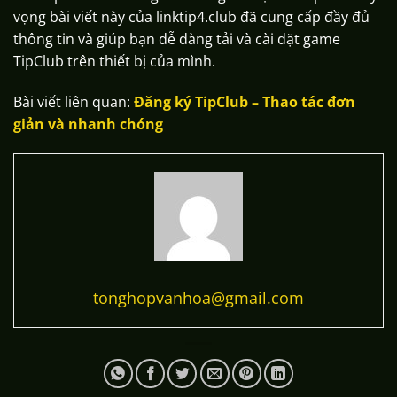
vọng bài viết này của linktip4.club đã cung cấp đầy đủ
thông tin và giúp bạn dễ dàng tải và cài đặt game
TipClub trên thiết bị của mình.
Bài viết liên quan:
Đăng ký TipClub – Thao tác đơn
giản và nhanh chóng
tonghopvanhoa@gmail.com