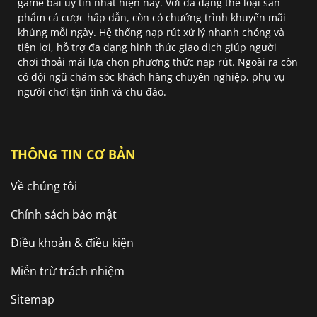
game bài uy tín nhất hiện nay. Với đa dạng thể loại sản
phẩm cá cược hấp dẫn, còn có chướng trình khuyến mãi
khủng mỗi ngày. Hệ thống nạp rút xử lý nhanh chóng và
tiện lợi, hỗ trợ đa dạng hình thức giao dịch giúp người
chơi thoải mái lựa chọn phương thức nạp rút. Ngoài ra còn
có đội ngũ chăm sóc khách hàng chuyên nghiệp, phụ vụ
người chơi tận tình và chu đáo.
THÔNG TIN CƠ BẢN
Về chúng tôi
Chính sách bảo mật
Điều khoản & điều kiện
Miễn trừ trách nhiệm
Sitemap