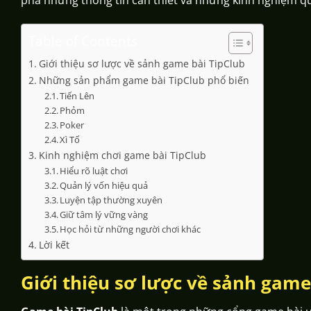
phá những thông tin cần thiết và những kinh nghiệm qu
Table of Contents
Giới thiệu sơ lược về sảnh game bài TipClub
Những sản phẩm game bài TipClub phổ biến
Tiến Lên
Phỏm
Poker
Xì Tố
Kinh nghiệm chơi game bài TipClub
Hiểu rõ luật chơi
Quản lý vốn hiệu quả
Luyện tập thường xuyên
Giữ tâm lý vững vàng
Học hỏi từ những người chơi khác
Lời kết
Giới thiệu sơ lược về sảnh game