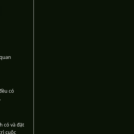
 quan
 đều có
.
h có và đặt
trì cuộc