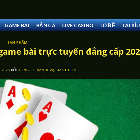
GAME BÀI
BẮN CÁ
LIVE CASINO
LÔ ĐỀ
TÀI XỈ
SẢN PHẨM
game bài trực tuyến đẳng cấp 20
 2025
BỞI
TONGHOPVANHOA@GMAIL.COM