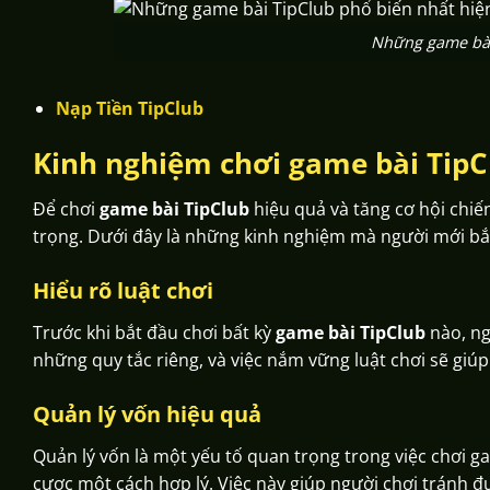
Những game bài
Nạp Tiền TipClub
Kinh nghiệm chơi game bài TipC
Để chơi
game bài TipClub
hiệu quả và tăng cơ hội chi
trọng. Dưới đây là những kinh nghiệm mà người mới b
Hiểu rõ luật chơi
Trước khi bắt đầu chơi bất kỳ
game bài TipClub
nào, ng
những quy tắc riêng, và việc nắm vững luật chơi sẽ giúp
Quản lý vốn hiệu quả
Quản lý vốn là một yếu tố quan trọng trong việc chơi ga
cược một cách hợp lý. Việc này giúp người chơi tránh đư