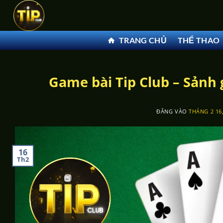
Bỏ
qua
nội
TRANG CHỦ
THỂ THAO
dung
Game bài Tip Club – Sảnh 
ĐĂNG VÀO
THÁNG 2 16,
16
Th2