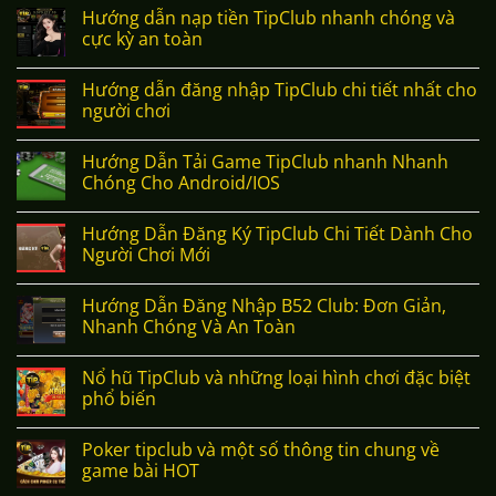
hợp
có
Hướng dẫn nạp tiền TipClub nhanh chóng và
hàng
bình
ngàn
luận
cực kỳ an toàn
giftcode
ở
TipClub
Hướng
Không
mới
dẫn
có
Hướng dẫn đăng nhập TipClub chi tiết nhất cho
nhất
Rút
bình
2025
tiền
luận
người chơi
TipClub
ở
nhanh
Hướng
Không
chóng,
dẫn
có
Hướng Dẫn Tải Game TipClub nhanh Nhanh
an
nạp
bình
toàn
tiền
luận
Chóng Cho Android/IOS
và
TipClub
ở
bảo
nhanh
Hướng
Không
mật
chóng
dẫn
có
Hướng Dẫn Đăng Ký TipClub Chi Tiết Dành Cho
và
đăng
bình
cực
nhập
luận
Người Chơi Mới
kỳ
TipClub
ở
an
chi
Hướng
Không
toàn
tiết
Dẫn
có
Hướng Dẫn Đăng Nhập B52 Club: Đơn Giản,
nhất
Tải
bình
cho
Game
luận
Nhanh Chóng Và An Toàn
người
TipClub
ở
chơi
nhanh
Hướng
Không
Nhanh
Dẫn
có
Nổ hũ TipClub và những loại hình chơi đặc biệt
Chóng
Đăng
bình
Cho
Ký
luận
phổ biến
Android/IOS
TipClub
ở
Chi
Hướng
Không
Tiết
Dẫn
có
Poker tipclub và một số thông tin chung về
Dành
Đăng
bình
Cho
Nhập
luận
game bài HOT
Người
B52
ở
Chơi
Club:
Nổ
Không