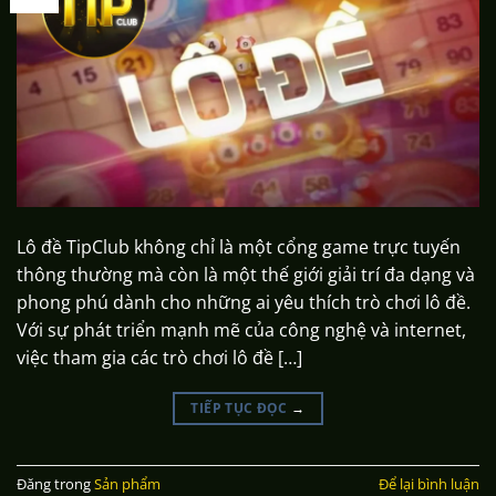
Lô đề TipClub không chỉ là một cổng game trực tuyến
thông thường mà còn là một thế giới giải trí đa dạng và
phong phú dành cho những ai yêu thích trò chơi lô đề.
Với sự phát triển mạnh mẽ của công nghệ và internet,
việc tham gia các trò chơi lô đề […]
TIẾP TỤC ĐỌC
→
Đăng trong
Sản phẩm
Để lại bình luận